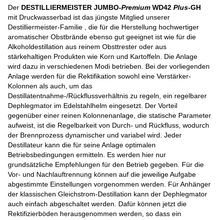
Der
DESTILLIERMEISTER JUMBO-
Premium
WD42
Plus
-GH
mit Druckwasserbad ist das jüngste Mitglied unserer
Destilliermeister-Familie , die für die Herstellung hochwertiger
aromatischer Obstbrände ebenso gut geeignet ist wie für die
Alkoholdestillation aus reinem Obsttrester oder aus
stärkehaltigen Produkten wie Korn und Kartoffeln. Die Anlage
wird dazu in verschiedenen Modi betrieben. Bei der vorliegenden
Anlage werden für die Rektifikation sowohl eine Verstärker-
Kolonnen als auch, um das
Destillatentnahme-/Rückflussverhältnis zu regeln, ein regelbarer
Dephlegmator im Edelstahlhelm eingesetzt. Der Vorteil
gegenüber einer reinen Kolonnenanlage, die statische Parameter
aufweist, ist die Regelbarkeit von Durch- und Rückfluss, wodurch
der Brennprozess dynamischer und variabel wird. Jeder
Destillateur kann die für seine Anlage optimalen
Betriebsbedingungen ermitteln. Es werden hier nur
grundsätzliche Empfehlungen für den Betrieb gegeben. Für die
Vor- und Nachlauftrennung können auf die jeweilige Aufgabe
abgestimmte Einstellungen vorgenommen werden. Für Anhänger
der klassischen Gleichstrom-Destillation kann der Dephlegmator
auch einfach abgeschaltet werden. Dafür können jetzt die
Rektifizierböden herausgenommen werden, so dass ein