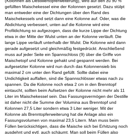
(Kolonnen als Destilliertopferweiterung), wird auf den zu 90 %
gefüllten Maischekessel eine der Kolonnen gesetzt. Dazu stülpt
man entweder eine der Dichtungen über den Rand des
Maischekessels und setzt dann eine Kolonne auf. Oder, was die
Abdichtung verbessert, unten auf die Kolonne wird eine
Profildichtung so aufgezogen, dass die kurze Lippe der Dichtung
etwa in der Mitte der Wulst unten an der Kolonne verläuft. Die
lange Lippe verläuft unterhalb der Wulst. Die Kolonne wird dann
gerade aufgesetzt und gleichmäßig festgedrückt. Anschließend
muss auf jeder Seite ein Spannschloss (9) über die Griffe von
Maischetopf und Kolonne gehakt und gespannt werden. Bei
aufgesetzter Kolonne wird nun durch das Kolonnensieb bis
maximal 2 cm unter den Rand gefüllt. Sollte dabei eine
Undichtigkeit auffallen, sind die Spannschlösser etwas nach zu
spannen. Da die Kolonne noch etwa 2 cm in den Brenntopf
eintaucht, sollten beim Aufsetzen der Kolonne nicht mehr als 11
Liter im Maischekessel sein. Das Fassungsvermögen der Destille
ist daher nicht die Summe der Volumina aus Brenntopf und
Kolonnen 27,5 Liter sondern etwa 3 Liter weniger. Mit der
Kolonne als Brenntopferweiterung hat die Anlage also ein
Fassungsvolumen von maximal 23,5 Litern. Man muss beim
Füllen berücksichtigen, dass die Maische sich bei Erhitzung noch
ausdehnt und evtl. auch schäumt. Man soll beim Füllen also