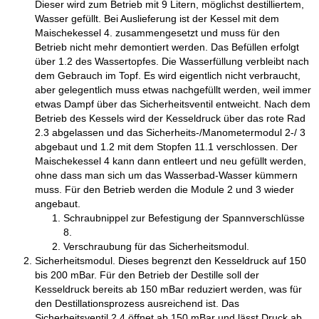
Dieser wird zum Betrieb mit 9 Litern, möglichst destilliertem,
Wasser gefüllt. Bei Auslieferung ist der Kessel mit dem
Maischekessel 4. zusammengesetzt und muss für den
Betrieb nicht mehr demontiert werden. Das Befüllen erfolgt
über 1.2 des Wassertopfes. Die Wasserfüllung verbleibt nach
dem Gebrauch im Topf. Es wird eigentlich nicht verbraucht,
aber gelegentlich muss etwas nachgefüllt werden, weil immer
etwas Dampf über das Sicherheitsventil entweicht. Nach dem
Betrieb des Kessels wird der Kesseldruck über das rote Rad
2.3 abgelassen und das Sicherheits-/Manometermodul 2-/ 3
abgebaut und 1.2 mit dem Stopfen 11.1 verschlossen. Der
Maischekessel 4 kann dann entleert und neu gefüllt werden,
ohne dass man sich um das Wasserbad-Wasser kümmern
muss. Für den Betrieb werden die Module 2 und 3 wieder
angebaut.
Schraubnippel zur Befestigung der Spannverschlüsse
8.
Verschraubung für das Sicherheitsmodul.
Sicherheitsmodul. Dieses begrenzt den Kesseldruck auf 150
bis 200 mBar. Für den Betrieb der Destille soll der
Kesseldruck bereits ab 150 mBar reduziert werden, was für
den Destillationsprozess ausreichend ist. Das
Sicherheitsventil 2.4 öffnet ab 150 mBar und lässt Druck ab.