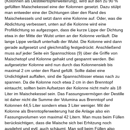
(Kolonnen als Destilliertopferweiterung), wird auf den zu 90 %
gefüllten Maischekessel eine der Kolonnen gesetzt. Dazu stülpt
man entweder eine der Dichtungen über den Rand des
Maischekessels und setzt dann eine Kolonne auf. Oder, was die
Abdichtung verbessert, unten auf die Kolonne wird eine
Profildichtung so aufgezogen, dass die kurze Lippe der Dichtung
etwa in der Mitte der Wulst unten an der Kolonne verläuft. Die
lange Lippe verläuft unterhalb der Wulst. Die Kolonne wird dann
gerade aufgesetzt und gleichmäßig festgedrückt. Anschließend
muss auf jeder Seite ein Spannschloss (9) über die Griffe von
Maischetopf und Kolonne gehakt und gespannt werden. Bei
aufgesetzter Kolonne wird nun durch das Kolonnensieb bis
maximal 2 cm unter den Rand gefüllt. Sollte dabei eine
Undichtigkeit auffallen, sind die Spannschlösser etwas nach zu
spannen. Da die Kolonne noch etwa 2 cm in den Brenntopf
eintaucht, sollten beim Aufsetzen der Kolonne nicht mehr als 18
Liter im Maischekessel sein. Das Fassungsvermögen der Destille
ist daher nicht die Summe der Volumina aus Brenntopf und
Kolonnen 44,5 Liter sondern etwa 3 Liter weniger. Mit der
Kolonne als Brenntopferweiterung hat die Anlage also ein
Fassungsvolumen von maximal 42 Litern. Man muss beim Füllen
berücksichtigen, dass die Maische sich bei Erhitzung noch
ausdehnt und evtl. auch schäumt. Man soll beim Füllen also