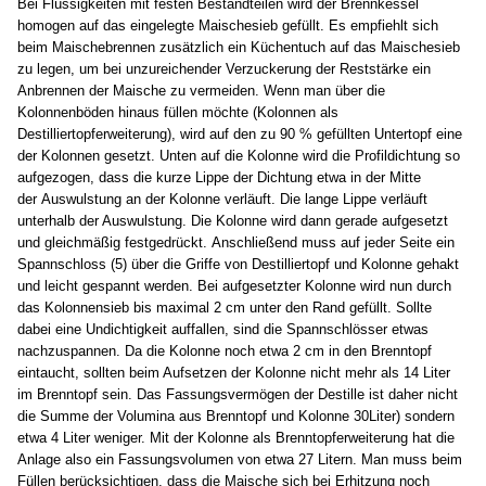
Bei Flüssigkeiten mit festen Bestandteilen wird der Brennkessel
homogen auf das eingelegte Maischesieb gefüllt. Es empfiehlt sich
beim Maischebrennen zusätzlich ein Küchentuch auf das Maischesieb
zu legen, um bei unzureichender Verzuckerung der Reststärke ein
Anbrennen der Maische zu vermeiden. Wenn man über die
Kolonnenböden hinaus füllen möchte (Kolonnen als
Destilliertopferweiterung), wird auf den zu 90 % gefüllten Untertopf eine
der Kolonnen gesetzt. Unten auf die Kolonne wird die Profildichtung so
aufgezogen, dass die kurze Lippe der Dichtung etwa in der Mitte
der Auswulstung an der Kolonne verläuft. Die lange Lippe verläuft
unterhalb der Auswulstung. Die Kolonne wird dann gerade aufgesetzt
und gleichmäßig festgedrückt. Anschließend muss auf jeder Seite ein
Spannschloss (5) über die Griffe von Destilliertopf und Kolonne gehakt
und leicht gespannt werden. Bei aufgesetzter Kolonne wird nun durch
das Kolonnensieb bis maximal 2 cm unter den Rand gefüllt. Sollte
dabei eine Undichtigkeit auffallen, sind die Spannschlösser etwas
nachzuspannen. Da die Kolonne noch etwa 2 cm in den Brenntopf
eintaucht, sollten beim Aufsetzen der Kolonne nicht mehr als 14 Liter
im Brenntopf sein. Das Fassungsvermögen der Destille ist daher nicht
die Summe der Volumina aus Brenntopf und Kolonne 30Liter) sondern
etwa 4 Liter weniger. Mit der Kolonne als Brenntopferweiterung hat die
Anlage also ein Fassungsvolumen von etwa 27 Litern. Man muss beim
Füllen berücksichtigen, dass die Maische sich bei Erhitzung noch