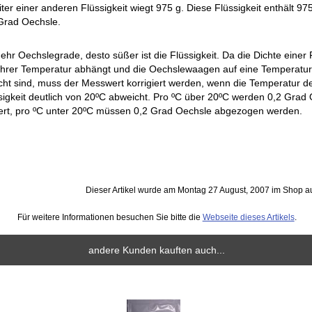
Liter einer anderen Flüssigkeit wiegt 975 g. Diese Flüssigkeit enthält 97
Grad Oechsle.
ehr Oechslegrade, desto süßer ist die Flüssigkeit. Da die Dichte einer F
ihrer Temperatur abhängt und die Oechslewaagen auf eine Temperatu
cht sind, muss der Messwert korrigiert werden, wenn die Temperatur d
sigkeit deutlich von 20ºC abweicht. Pro ºC über 20ºC werden 0,2 Grad
ert, pro ºC unter 20ºC müssen 0,2 Grad Oechsle abgezogen werden.
Dieser Artikel wurde am Montag 27 August, 2007 im Shop
Für weitere Informationen besuchen Sie bitte die
Webseite dieses Artikels
.
andere Kunden kauften auch...