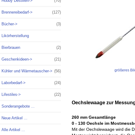
Hobby Destillen->
(70)
Brennereibedarf->
(127)
Bücher->
(3)
Likörherstellung
Bierbrauen
(2)
Geschenkideen->
(21)
größeres Bil
Kühler und Wärmetauscher->
(56)
Laborbedarf->
(24)
Lifestiles->
(22)
Oechslewaage zur Messung
Sonderangebote ...
260 mm Gesamtlänge
Neue Artikel ...
0 - 130 Oechsle im Mostmessb
Mit der Oechslewaage wird die Di
Alle Artikel ...