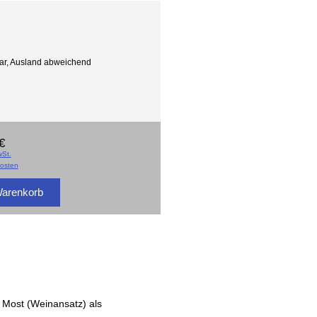
gbar, Ausland abweichend
€
St.
osten
n Most (Weinansatz) als