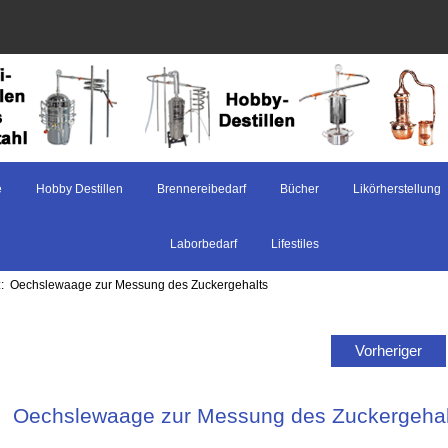
e
Hobby Destillen
Brennereibedarf
Bücher
Likörherstellung
Laborbedarf
Lifestiles
:: Oechslewaage zur Messung des Zuckergehalts
Vorheriger
Oechslewaage zur Messung des Zuckergehal