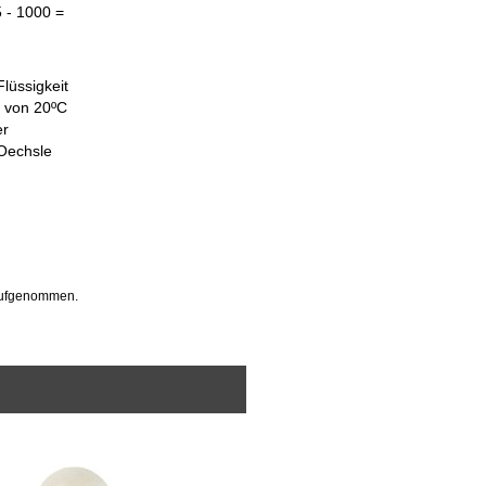
5 - 1000 =
lüssigkeit
r von 20ºC
er
 Oechsle
 aufgenommen.