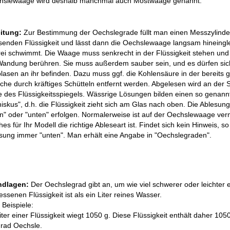
chslewaage wird deshalb manchmal auch Mostwaage genannt.
itung:
Zur Bestimmung der Oechslegrade füllt man einen Messzylinder
enden Flüssigkeit und lässt dann die Oechslewaage langsam hineinglei
frei schwimmt. Die Waage muss senkrecht in der Flüssigkeit stehen und 
Wandung berühren. Sie muss außerdem sauber sein, und es dürfen sic
blasen an ihr befinden. Dazu muss ggf. die Kohlensäure in der bereits
che durch kräftiges Schütteln entfernt werden. Abgelesen wird an der S
 des Flüssigkeitsspiegels. Wässrige Lösungen bilden einen so genann
iskus", d.h. die Flüssigkeit zieht sich am Glas nach oben. Die Ablesun
n" oder "unten" erfolgen. Normalerweise ist auf der Oechslewaage ver
es für Ihr Modell die richtige Ableseart ist. Findet sich kein Hinweis, so 
sung immer "unten". Man erhält eine Angabe in "Oechslegraden".
ndlagen:
Der Oechslegrad gibt an, um wie viel schwerer oder leichter e
ssenen Flüssigkeit ist als ein Liter reines Wasser.
 Beispiele:
Liter einer Flüssigkeit wiegt 1050 g. Diese Flüssigkeit enthält daher 105
rad Oechsle.