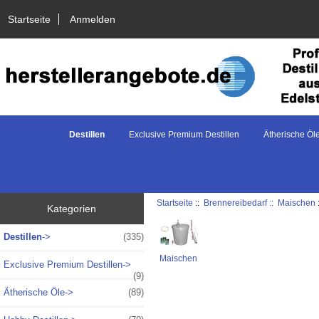
Startseite
Anmelden
Destillen
Exclusive Premium Destillen
Ätherische Öl
Startseite
::
Brennereibedarf ::
Maischen
Kategorien
Destillen
->
(335)
Maischen
Exclusive Premium Destillen->
(9)
Ätherische Öle->
(89)