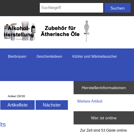
Bierbrauen
Geschenkideen
Kühler und Wärmetauscher
Herstellerinformationen
Artikel 28/36
Weitere Artikel
Artikelliste
Nächster
Wer ist online
ts
Zur Zeit sind 53 Gäste online.