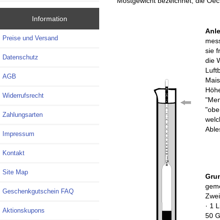
Mostgewicht bezeichnet, die Oe
Information
Anle
Preise und Versand
mess
sie 
Datenschutz
die 
Luft
AGB
Mais
Höhe
Widerrufsrecht
"Men
"obe
Zahlungsarten
welch
Able
Impressum
Kontakt
Site Map
Gru
geme
Geschenkgutschein FAQ
Zwei
· 1 
Aktionskupons
50 G