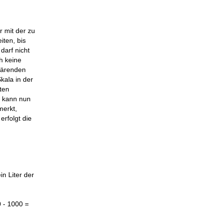
 mit der zu
ten, bis
darf nicht
h keine
 gärenden
kala in der
ten
g kann nun
merkt,
erfolgt die
in Liter der
0 - 1000 =