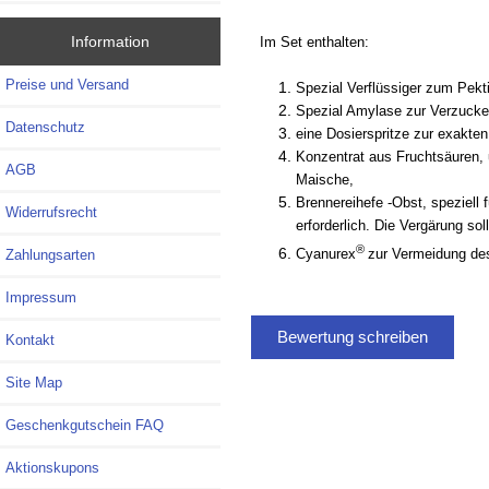
Information
Im Set enthalten:
Preise und Versand
Spezial Verflüssiger zum Pekt
Spezial Amylase zur Verzucker
Datenschutz
eine Dosierspritze zur exakte
Konzentrat aus Fruchtsäuren, 
AGB
Maische,
Brennereihefe -Obst, speziell 
Widerrufsrecht
erforderlich. Die Vergärung soll
®
Cyanurex
zur Vermeidung des
Zahlungsarten
Impressum
Bewertung schreiben
Kontakt
Site Map
Geschenkgutschein FAQ
Aktionskupons