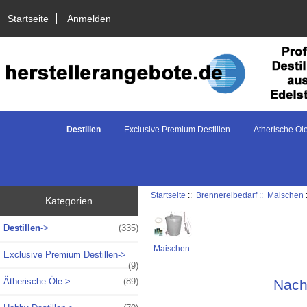
Startseite
Anmelden
Destillen
Exclusive Premium Destillen
Ätherische Öl
Startseite
::
Brennereibedarf ::
Maischen
Kategorien
Destillen
->
(335)
Maischen
Exclusive Premium Destillen->
(9)
Ätherische Öle->
(89)
Nach