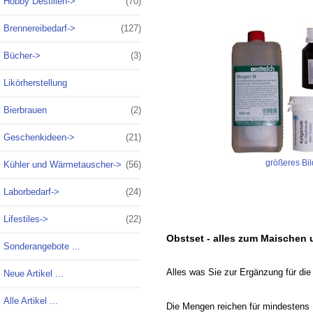
Hobby Destillen->
(70)
Brennereibedarf->
(127)
Bücher->
(3)
Likörherstellung
Bierbrauen
(2)
Geschenkideen->
(21)
größeres Bil
Kühler und Wärmetauscher->
(56)
Laborbedarf->
(24)
Lifestiles->
(22)
Obstset - alles zum Maische
Sonderangebote ...
Alles was Sie zur Ergänzung für die
Neue Artikel ...
Alle Artikel ...
Die Mengen reichen für mindestens 