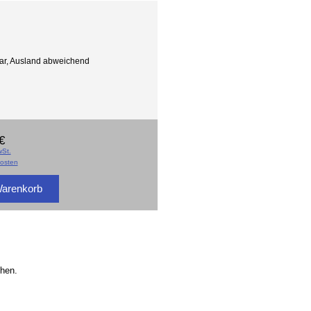
gbar, Ausland abweichend
€
St.
osten
chen.