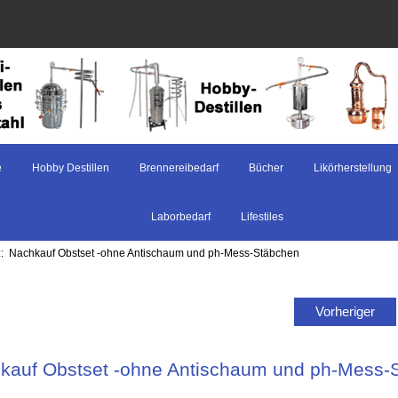
e
Hobby Destillen
Brennereibedarf
Bücher
Likörherstellung
Laborbedarf
Lifestiles
:: Nachkauf Obstset -ohne Antischaum und ph-Mess-Stäbchen
Vorheriger
kauf Obstset -ohne Antischaum und ph-Mess-