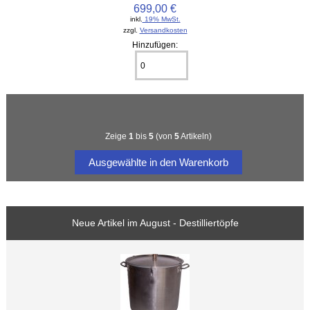
699,00 €
inkl.
19% MwSt.
zzgl.
Versandkosten
Hinzufügen:
Zeige
1
bis
5
(von
5
Artikeln)
Neue Artikel im August - Destilliertöpfe